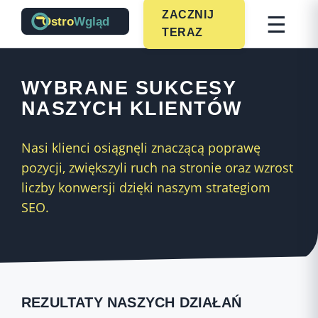
☰
ZACZNIJ
TERAZ
WYBRANE SUKCESY
NASZYCH KLIENTÓW
Nasi klienci osiągnęli znaczącą poprawę
pozycji, zwiększyli ruch na stronie oraz wzrost
liczby konwersji dzięki naszym strategiom
SEO.
REZULTATY NASZYCH DZIAŁAŃ